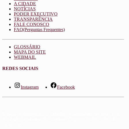
A CIDADE
NOTÍCIAS
PODER EXECUTIVO
TRANSPARÊNCIA
FALE CONOSCO
FAQ(Perguntas Frequentes)
GLOSSÁRIO
MAPA DO SITE
WEBMAIL
REDES SOCIAIS
Instagram
Facebook
Serviço de Informação ao Cidadão - Atendimento das 08 às 13 hs -
Av. Estácio Coimbra, 91 – Centro – Cep: 55745-000 – Tel: (81)
3656-1156