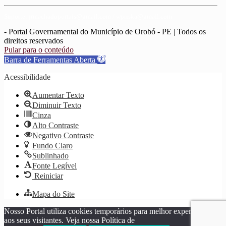
Suporte: jrmachadoportais@gmail.com / wpriska@gmail.com
- Portal Governamental do Município de Orobó - PE | Todos os
direitos reservados
Pular para o conteúdo
Barra de Ferramentas Aberta
Acessibilidade
Aumentar Texto
Diminuir Texto
Cinza
Alto Contraste
Negativo Contraste
Fundo Claro
Sublinhado
Fonte Legível
Reiniciar
Mapa do Site
Nosso Portal utiliza cookies temporários para melhor experiência
aos seus visitantes. Veja nossa Política de