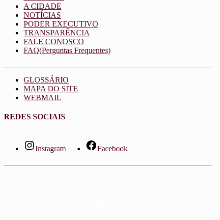
A CIDADE
NOTÍCIAS
PODER EXECUTIVO
TRANSPARÊNCIA
FALE CONOSCO
FAQ(Perguntas Frequentes)
GLOSSÁRIO
MAPA DO SITE
WEBMAIL
REDES SOCIAIS
Instagram
Facebook
Serviço de Informação ao Cidadão - Atendimento das 08 às 13 hs -
Av. Estácio Coimbra, 91 – Centro – Cep: 55745-000 – Tel: (81)
3656-1156