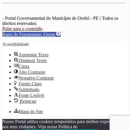
Suporte: jrmachadoportais@gmail.com / wpriska@gmail.com
- Portal Governamental do Município de Orobó - PE | Todos os
direitos reservados
Pular para o conteúdo
Barra de Ferramentas Aberta
Acessibilidade
Aumentar Texto
Diminuir Texto
Cinza
Alto Contraste
Negativo Contraste
Fundo Claro
Sublinhado
Fonte Legível
Reiniciar
Mapa do Site
Nosso Portal utiliza cookies temporários para melhor experiência
aos seus visitantes. Veja nossa Política de