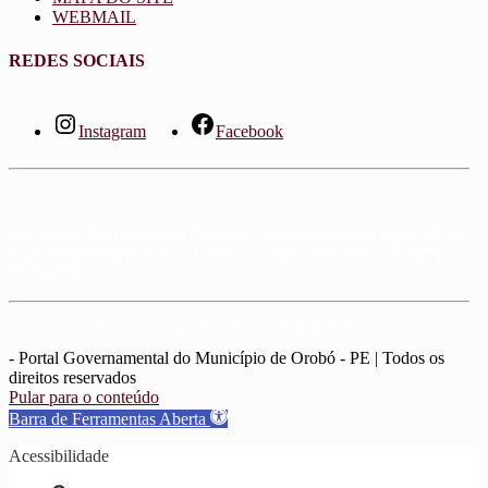
WEBMAIL
REDES SOCIAIS
Instagram
Facebook
Serviço de Informação ao Cidadão - Atendimento das 08 às 13 hs -
Av. Estácio Coimbra, 91 – Centro – Cep: 55745-000 – Tel: (81)
3656-1156
Suporte: jrmachadoportais@gmail.com / wpriska@gmail.com
- Portal Governamental do Município de Orobó - PE | Todos os
direitos reservados
Pular para o conteúdo
Barra de Ferramentas Aberta
Acessibilidade