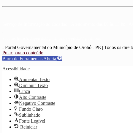
Serviço de Informação ao Cidadão - Atendimento das 08 às 13 hs - A
Suporte: jrmachadoportais@gmail.com / wpriska@gmail.com
- Portal Governamental do Município de Orobó - PE | Todos os direit
Pular para o conteúdo
Barra de Ferramentas Aberta
Acessibilidade
Aumentar Texto
Diminuir Texto
Cinza
Alto Contraste
Negativo Contraste
Fundo Claro
Sublinhado
Fonte Legível
Reiniciar