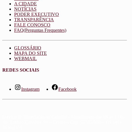
A CIDADE
NOTÍCIAS
PODER EXECUTIVO
TRANSPARÊNCIA
FALE CONOSCO
FAQ(Perguntas Frequentes)
GLOSSÁRIO
MAPA DO SITE
WEBMAIL
REDES SOCIAIS
Instagram
Facebook
Serviço de Informação ao Cidadão - Atendimento das 08 às 13 hs -
Av. Estácio Coimbra, 91 – Centro – Cep: 55745-000 – Tel: (81)
3656-1156