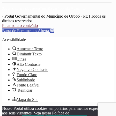
Suporte: jrmachadoportais@gmail.com / wpriska@gmail.com
- Portal Governamental do Município de Orobó - PE | Todos os
direitos reservados
Pular para o conteúdo
Barra de Ferramentas Aberta
Acessibilidade
Aumentar Texto
Diminuir Texto
Cinza
Alto Contraste
Negativo Contraste
Fundo Claro
Sublinhado
Fonte Legível
Reiniciar
Mapa do Site
Nosso Portal utiliza cookies temporários para melhor experiência
aos seus visitantes. Veja nossa Política de