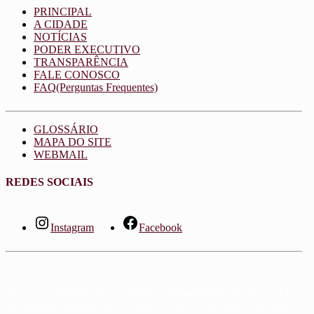
PRINCIPAL
A CIDADE
NOTÍCIAS
PODER EXECUTIVO
TRANSPARÊNCIA
FALE CONOSCO
FAQ(Perguntas Frequentes)
GLOSSÁRIO
MAPA DO SITE
WEBMAIL
REDES SOCIAIS
Instagram
Facebook
Serviço de Informação ao Cidadão - Atendimento das 08 às 13 hs -
Av. Estácio Coimbra, 91 – Centro – Cep: 55745-000 – Tel: (81)