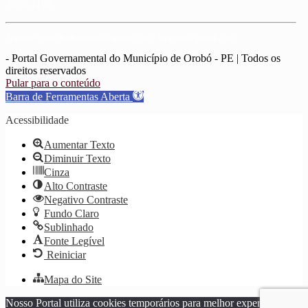
3656-1156
Suporte: jrmachadoportais@gmail.com / wpriska@gmail.com
- Portal Governamental do Município de Orobó - PE | Todos os
direitos reservados
Pular para o conteúdo
Barra de Ferramentas Aberta
Acessibilidade
Aumentar Texto
Diminuir Texto
Cinza
Alto Contraste
Negativo Contraste
Fundo Claro
Sublinhado
Fonte Legível
Reiniciar
Mapa do Site
Nosso Portal utiliza cookies temporários para melhor experiência