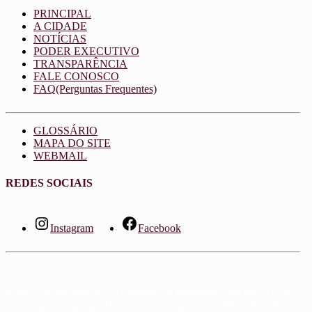
PRINCIPAL
A CIDADE
NOTÍCIAS
PODER EXECUTIVO
TRANSPARÊNCIA
FALE CONOSCO
FAQ(Perguntas Frequentes)
GLOSSÁRIO
MAPA DO SITE
WEBMAIL
REDES SOCIAIS
Instagram
Facebook
Serviço de Informação ao Cidadão - Atendimento das 08 às 13 hs -
Av. Estácio Coimbra, 91 – Centro – Cep: 55745-000 – Tel: (81)