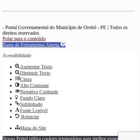
3656-1156
Suporte: jrmachadoportais@gmail.com / wpriska@gmail.com
- Portal Governamental do Município de Orobó - PE | Todos os
direitos reservados
Pular para o conteúdo
Barra de Ferramentas Aberta
Acessibilidade
Aumentar Texto
Diminuir Texto
Cinza
Alto Contraste
Negativo Contraste
Fundo Claro
Sublinhado
Fonte Legível
Reiniciar
Mapa do Site
Nosso Portal utiliza cookies temporários para melhor experiência