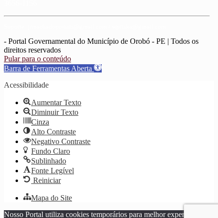
3656-1156
Suporte: jrmachadoportais@gmail.com / wpriska@gmail.com
- Portal Governamental do Município de Orobó - PE | Todos os
direitos reservados
Pular para o conteúdo
Barra de Ferramentas Aberta
Acessibilidade
Aumentar Texto
Diminuir Texto
Cinza
Alto Contraste
Negativo Contraste
Fundo Claro
Sublinhado
Fonte Legível
Reiniciar
Mapa do Site
Nosso Portal utiliza cookies temporários para melhor experiência