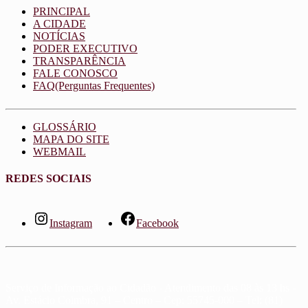
PRINCIPAL
A CIDADE
NOTÍCIAS
PODER EXECUTIVO
TRANSPARÊNCIA
FALE CONOSCO
FAQ(Perguntas Frequentes)
GLOSSÁRIO
MAPA DO SITE
WEBMAIL
REDES SOCIAIS
Instagram
Facebook
Serviço de Informação ao Cidadão - Atendimento das 08 às 13 hs -
Av. Estácio Coimbra, 91 – Centro – Cep: 55745-000 – Tel: (81)