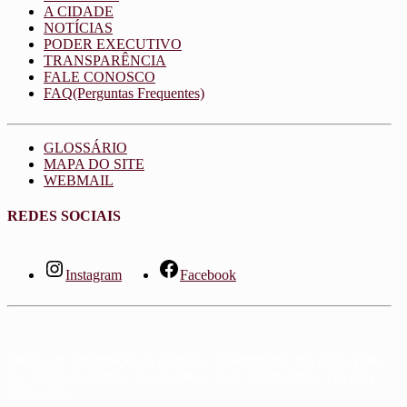
A CIDADE
NOTÍCIAS
PODER EXECUTIVO
TRANSPARÊNCIA
FALE CONOSCO
FAQ(Perguntas Frequentes)
GLOSSÁRIO
MAPA DO SITE
WEBMAIL
REDES SOCIAIS
Instagram
Facebook
Serviço de Informação ao Cidadão - Atendimento das 08 às 13 hs -
Av. Estácio Coimbra, 91 – Centro – Cep: 55745-000 – Tel: (81)
3656-1156