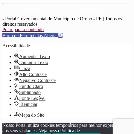
Suporte: jrmachadoportais@gmail.com / wpriska@gmail.com
- Portal Governamental do Município de Orobó - PE | Todos os
direitos reservados
Pular para o conteúdo
Barra de Ferramentas Aberta
Acessibilidade
Aumentar Texto
Diminuir Texto
Cinza
Alto Contraste
Negativo Contraste
Fundo Claro
Sublinhado
Fonte Legível
Reiniciar
Mapa do Site
Nosso Portal utiliza cookies temporários para melhor experiência
aos seus visitantes. Veja nossa Política de