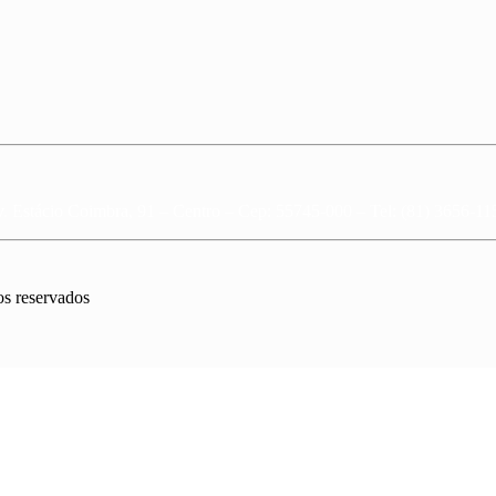
v. Estácio Coimbra, 91 – Centro – Cep: 55745-000 – Tel: (81) 3656-11
os reservados