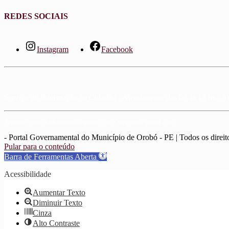
REDES SOCIAIS
Instagram
Facebook
Serviço de Informação ao Cidadão - Atendimento das 08 às 13 hs - A
Suporte: jrmachadoportais@gmail.com / wpriska@gmail.com
- Portal Governamental do Município de Orobó - PE | Todos os direit
Pular para o conteúdo
Barra de Ferramentas Aberta
Acessibilidade
Aumentar Texto
Diminuir Texto
Cinza
Alto Contraste